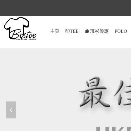
主頁
印TEE
뀗
班衫優惠
POLO
넳