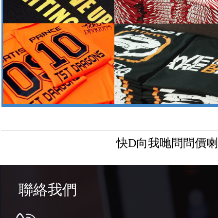
快D向我哋問問價
聯絡我們