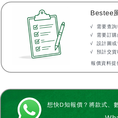
雙
著
Best
√ 需要查詢
√ 需要訂購的數量 
√ 設計圖或
√ 預計交貨時間
報價資料提
想快D知報價？
將款式、數
Wha