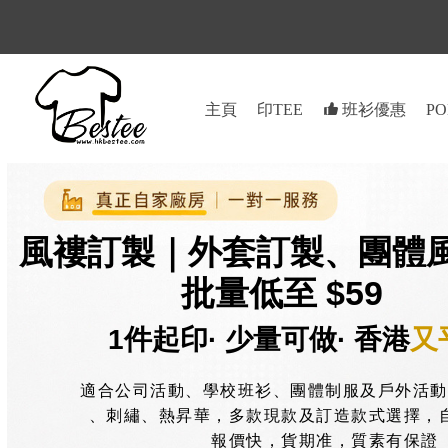
主頁
印TEE
뀗
班衫優惠
PO
風褸訂製｜外套訂製、團體
批量低至 $59
1件起印· 少量可做· 香港
又
適合公司活動、學校班衫、團體制服及戶外活動
、刺繡、熱昇華，多款現款及訂造款式選擇，
報價快，貨期准，質素有保證