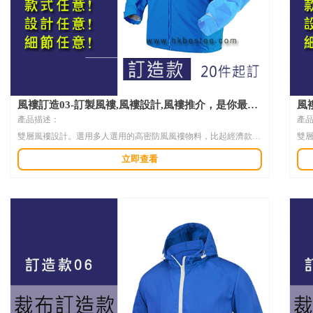
風褸訂造03-訂製風褸,風褸設計,風褸推介，是你最佳
風
的選擇
錢
產品描述：
產
雙層風褸設計。選用多人選用的高密防風風褸物料，比起經濟款的
雙
現貨風褸，手感更好，可選擇的款式更多，顏色任意選擇。
現
立即查看
布料成份及規格 :
布料
選用高密防風物料選擇，雙層連帽風褸做工，有內層，防止風沙吹
選
入，運動，冷氣房都很適合。不同尺碼和布料顏色可以自由搭配，
著
少量香港訂風褸一樣無任歡迎，照顧到每個客人不同數量的需要。
印
不