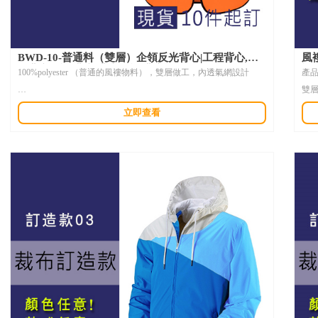
BWD-10-普通料（雙層）企領反光背心|工程背心,施
風
工背心,反光背心,背心風褸,背心訂製香港
褸
100%polyester （普通的風褸物料），雙層做工，內透氣網設計
產
雙
產品描述：
現
立即查看
此商品為現貨，工程背心10件起印logo，帶有多條高效反光貼袋，
布料
夜間使用更安全。使用加密漁網設計，輕薄透氣，最緊要價錢十分
選
實惠，符合低預算要求。
件
造