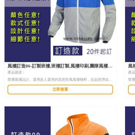
風褸訂造06-訂製班褸,班褸訂製,風褸印刷,團隊風褸,
風褸
風褸設計,訂造制服
制
產品描述：
產
雙層風褸設計。選用多人選用的高密防風風褸物料，比起經濟款的
雙
現貨風褸，手感更好，可選擇的款式更多，顏色任意選擇。
現
立即查看
布料成份及規格 :
布料
選用高密度擋風風褸材質，雙層有帽設計，有內層裡布更挺身，穿
選
著形象更加好，防止風沙吹入，運動，冷氣房同樣適用，配合多種
著
印花工藝，滿足優質低價的個性化要求，不同碼數任意選擇，配合
印
不同客人的需要。
不