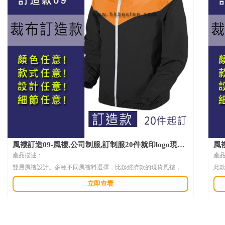
風褸訂造09-風褸,公司制服,訂制服20件就印logo現款
風
10件起印
港制
產品描述：
產
雙層風褸設計。多種不同風褸料選擇，比起經濟款的現貨風褸，手
此
感更好，可選擇的款式更多，顏色任意選擇。
貨
立即查看
由
布料成份及規格 :
雙層風褸設計。多種不同風褸料選擇
布料