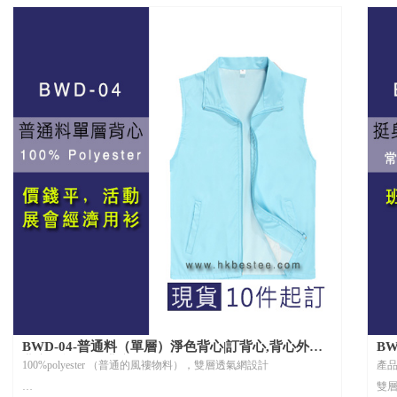
氣網，雙層設計哦。
100%
BWD-04-普通料（單層）淨色背心|訂背心,背心外套,
B
背心風褸,團體背心訂製,香港訂衫
褸訂
100%polyester （普通的風褸物料），雙層透氣網設計
產
雙