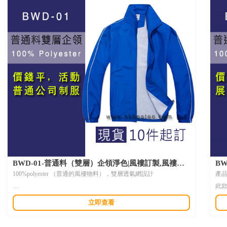
BWD-01-普通料（雙層）企領淨色|風褸訂製,風褸設
B
計,團體風褸,印風褸,風褸訂造
服
100%polyester （普通的風褸物料），雙層透氣網設計
產
此款
產品描述：
般
立即查看
此商品為現貨，風褸訂製提供多個顏色可選擇，10件就印。作為簡
單公司制服，或者活動用風褸，企領設計最簡單不過，內層有一透
布料