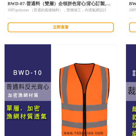
BWD-07-普通料（雙層）企領拼色背心|背心訂製,拼
B
色背心風褸,開胸背心,團體背心,訂製外套
傳
100%polyester （普通的風褸物料），雙層做工，內透氣網設計
10
心
產品描述：
產
立即查看
此商品為現貨，背心訂製提供多個顏色可選擇，10件就印團體
logo。作為簡單公司制服，或者活動用背心風褸是不錯選擇，企領
此
設計最簡單不過，內層有一透氣網，雙層做工挺身。
lo
下