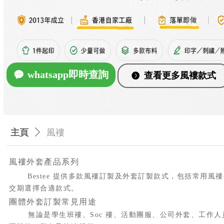
whatsapp即時查詢
끁
查看更多風褸款式
뀹
主頁
ꄲ
風褸
風褸外套產品系列
Bestee 提供多款風褸訂製及外套訂製款式，包括常
交期選擇合適款式。
團體外套訂製常見用途
無論是學生班褸、Soc 褸、活動團服、公司外套、工作人