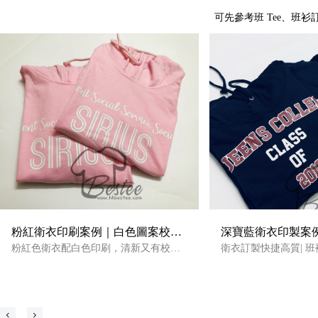
可先參考班 Tee、班
粉紅衛衣印刷案例｜白色圖案校園
深寶藍衛衣印製案
感團體Hoodie參考
粉紅色衛衣配白色印刷，清新又有校園
印衛衣、團體Hoodi
衛衣訂製快捷高質| 班
感，適合學生班褸、團體Hoodie、學會
平$59起訂，1件起
活動及秋冬團體服參考。查看衛衣訂製
又平又快訂衫公司。
案例，了解顏色配搭與圖案效果。
넳
넲