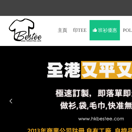
主頁
印TEE
뀗
班衫優惠
PO
넳