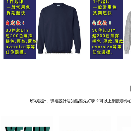
班衫設計、班褸設計唔知點整先好睇？可以上網搜尋你