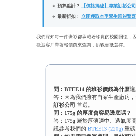
🔹
預算點計？
【價格揭秘】專業訂衫公司
🔹
最新折扣：
立即獲取本季學生班衫驚喜
我們深知每一件班衫都承載著珍貴的校園回憶，
歡迎客戶帶著報價前來查詢，挑戰更抵選擇。
問：BTEE14 的班衫價錢為什麼
答：因為我們擁有自家生產廠房，
訂衫公司
首選。
問：175g 的厚度會容易透底嗎？
答：175g 屬於厚薄適中、透
議參考我們的
BTEE13 (220g)
重磅