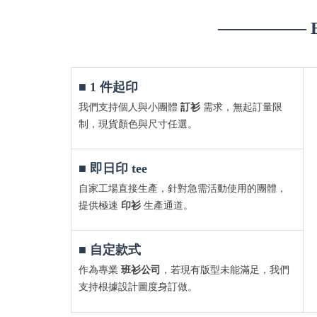
————— B
■ 1 件起印
我們支持個人與小團體
訂衫
需求，無起訂量限
制，現貨顏色與尺寸任選。
■ 即日印 tee
自家工場直接生產，針對急需活動使用的團體，
提供極速
印衫
生產通道。
■ 自定款式
作為專業
班衫公司
，若現有版型未能滿足，我們
支持根據設計圖度身訂做。