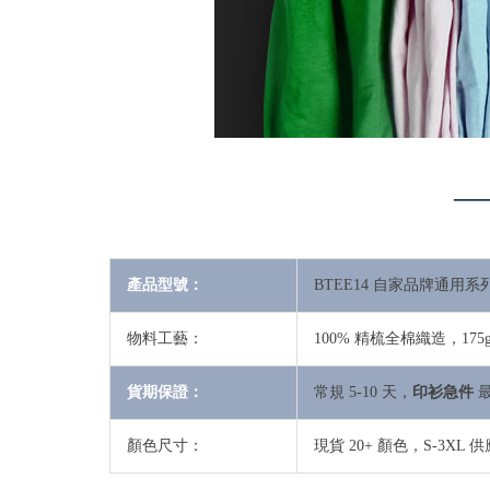
—
產品型號：
BTEE14 自家品牌通用系
物料工藝：
100% 精梳全棉織造，175
貨期保證：
常規 5-10 天，
印衫急件
最
顏色尺寸：
現貨 20+ 顏色，S-3X