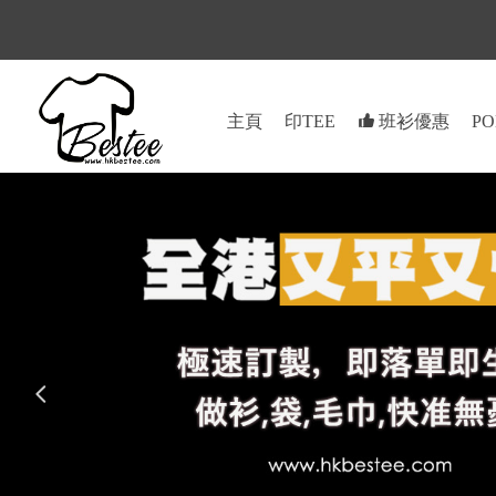
主頁
印TEE
뀗
班衫優惠
PO
넳